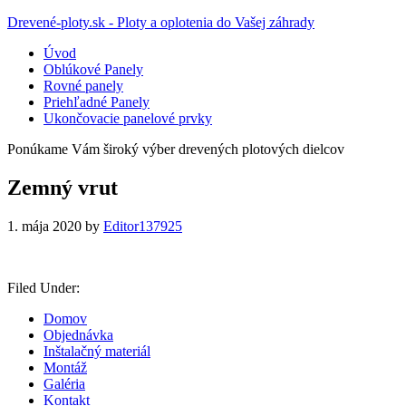
Drevené-ploty.sk - Ploty a oplotenia do Vašej záhrady
Úvod
Oblúkové Panely
Rovné panely
Priehľadné Panely
Ukončovacie panelové prvky
Ponúkame Vám široký výber drevených plotových dielcov
Zemný vrut
1. mája 2020
by
Editor137925
Filed Under:
Domov
Objednávka
Inštalačný materiál
Montáž
Galéria
Kontakt