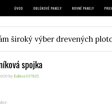
ÚVOD
OBLÚKOVÉ PANELY
ROVNÉ PANELY
PRIE
m široký výber drevených ploto
níková spojka
2020
by
Editor137925
der: