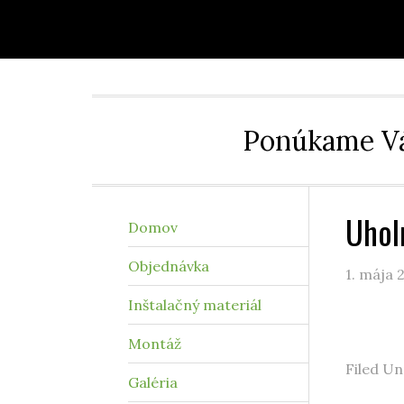
Ponúkame Vá
Uhol
Domov
Objednávka
1. mája 
Inštalačný materiál
Montáž
Filed Un
Galéria