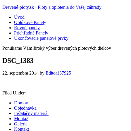
Drevené-ploty.sk - Ploty a oplotenia do Vašej záhrady
Úvod
Oblúkové Panely
Rovné panely
Priehľadné Panely
Ukončovacie panelové prvky
Ponúkame Vám široký výber drevených plotových dielcov
DSC_1383
22. septembra 2014
by
Editor137925
Filed Under:
Domov
Objednávka
Inštalačný materiál
Montáž
Galéria
Kontakt