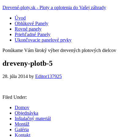
Drevené-ploty.sk - Ploty a oplotenia do Vašej záhrady
Úvod
Oblúkové Panely
Rovné panely
Priehľadné Panely
Ukončovacie panelové prvky
Ponúkame Vám široký výber drevených plotových dielcov
dreveny-plotb-5
28. júla 2014
by
Editor137925
Filed Under:
Domov
Objednávka
Inštalačný materiál
Montáž
Galéria
Kontakt