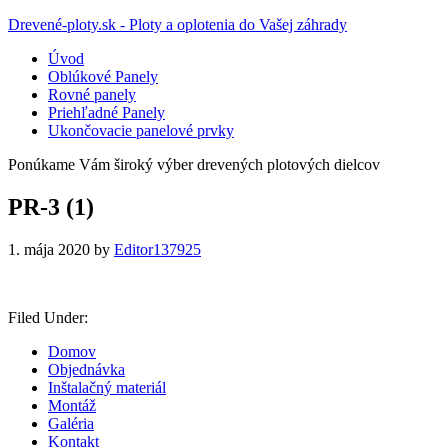
Drevené-ploty.sk - Ploty a oplotenia do Vašej záhrady
Úvod
Oblúkové Panely
Rovné panely
Priehľadné Panely
Ukončovacie panelové prvky
Ponúkame Vám široký výber drevených plotových dielcov
PR-3 (1)
1. mája 2020
by
Editor137925
Filed Under:
Domov
Objednávka
Inštalačný materiál
Montáž
Galéria
Kontakt