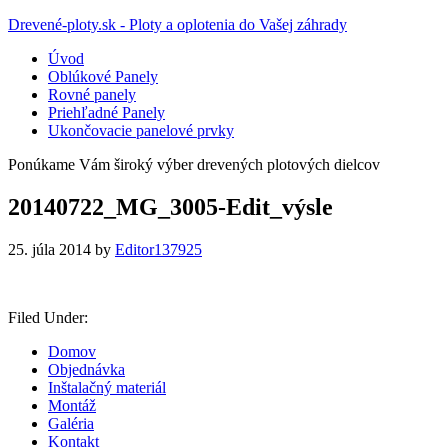
Drevené-ploty.sk - Ploty a oplotenia do Vašej záhrady
Úvod
Oblúkové Panely
Rovné panely
Priehľadné Panely
Ukončovacie panelové prvky
Ponúkame Vám široký výber drevených plotových dielcov
20140722_MG_3005-Edit_výsle
25. júla 2014
by
Editor137925
Filed Under:
Domov
Objednávka
Inštalačný materiál
Montáž
Galéria
Kontakt