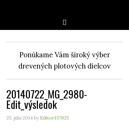
Ponúkame Vám široký výber
drevených plotových dielcov
20140722_MG_2980-
Edit_výsledok
25. júla 2014
by
Editor137925