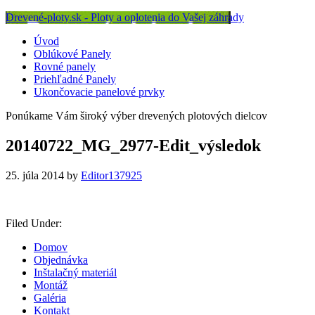
Drevené-ploty.sk - Ploty a oplotenia do Vašej záhrady
Úvod
Oblúkové Panely
Rovné panely
Priehľadné Panely
Ukončovacie panelové prvky
Ponúkame Vám široký výber drevených plotových dielcov
20140722_MG_2977-Edit_výsledok
25. júla 2014
by
Editor137925
Filed Under:
Domov
Objednávka
Inštalačný materiál
Montáž
Galéria
Kontakt